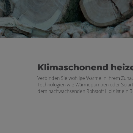
 und schließen
schließen
Klimaschonend heize
Verbinden Sie wohlige
Wärme
in Ihrem Zuha
ffnen und schließen
Technologien wie Wärmepumpen oder Solarthe
dem nachwachsenden Rohstoff Holz ist ein Be
n und schließen
ermenü öffnen und schließen
schließen