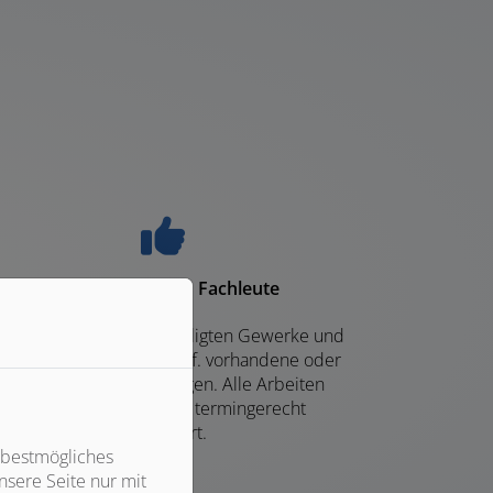
Installation durch Fachleute
r koordinieren alle beteiligten Gewerke und
mter. Abstimmung auf ggf. vorhandene oder
benötigte Heizungsanlagen. Alle Arbeiten
werden sorgfältig und termingerecht
ausgeführt.
 bestmögliches
sere Seite nur mit