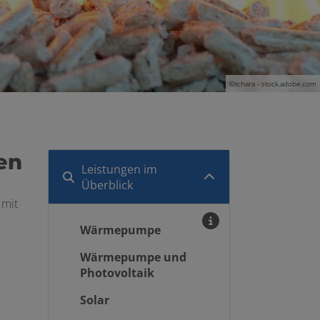
©tchara - stock.adobe.com
en
Leistungen im
Überblick
 mit
Wärmepumpe
Wärmepumpe und
Photovoltaik
Solar