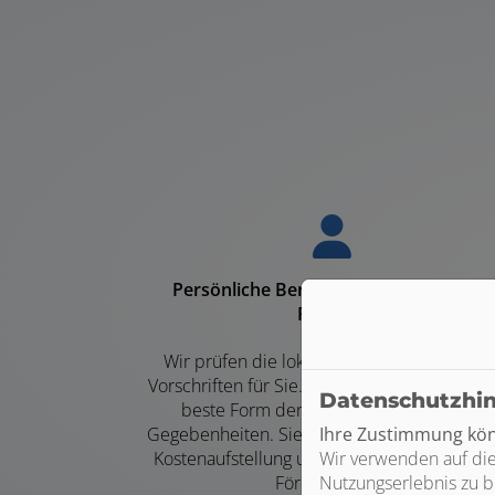
Persönliche Beratung und individuelle
Planung
Wir prüfen die lokalen Gegebenheiten un
Vorschriften für Sie. Gemeinsam finden wir 
Datenschutzhi
beste Form der Wärmepumpe für Ihre
Ihre Zustimmung könn
Gegebenheiten. Sie erhalten eine transpare
Wir verwenden auf die
Kostenaufstellung und Beratung zu möglich
Nutzungserlebnis zu b
Fördermitteln.