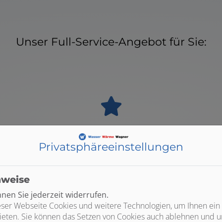
Unser Full-Service-Angebot für Sie:
Hohe Qualität und fachgerechte
Ausführung
Privatsphäre­einstellungen
Wi
d
Ausschließlich hochwertige Produkte führender
Ä
die
Marken. Umfassende Service- und
nweise
Garantieleistungen inklusive. Installation,
en Sie jederzeit widerrufen.
nte
Wartung und Instandhaltung aus einer Hand.
ser Webseite Cookies und weitere Technologien, um Ihnen ein
en
ieten. Sie können das Setzen von Cookies auch ablehnen und un